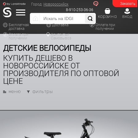
Заказать
Город:
Новороссийск
8-910-253-36-36
корзина
вход
Бесплатная
Доставка
Оплата при
доставка
получении
Оплата при
Контакты/
получении
Самовывоз
ДЕТСКИЕ ВЕЛОСИПЕДЫ
КУПИТЬ ДЕШЕВО В
НОВОРОССИЙСКЕ ОТ
ПРОИЗВОДИТЕЛЯ ПО ОПТОВОЙ
ЦЕНЕ
меню
фильтры